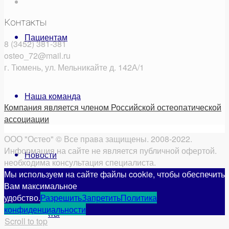
Контакты
Пациентам
8 (3452) 381-381
osteo_72@mail.ru
г. Тюмень, ул. Мельникайте д. 142А/1
Наша команда
Компания является членом Российской остеопатической
ассоциации
ООО "Остео" © Все права защищены. 2008-2022.
Информация на сайте не является публичной офертой.
Новости
необходима консультация специалиста.
Мы используем на сайте файлы cookie, чтобы обеспечить
Вам максимальное
удобство.
Разрешить
Запретить
Политика
конфиденциальности
Контакты
Scroll to top