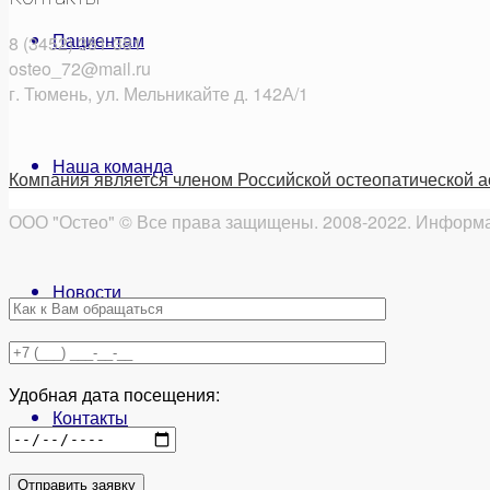
Пациентам
8 (3452) 381-381
osteo_72@mail.ru
г. Тюмень, ул. Мельникайте д. 142А/1
Наша команда
Компания является членом Российской остеопатической 
ООО "Остео" © Все права защищены. 2008-2022. Информац
Новости
Удобная дата посещения:
Контакты