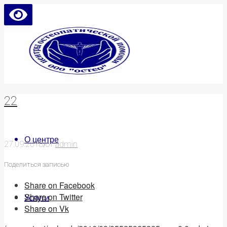
22
О центре
/
27.09.2018
от
admin
Поделиться записью
Share on Facebook
Share on Twitter
Услуги
Share on Vk