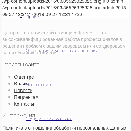
/wp-content/uploads/2016/03/35525325325.png
0
0
admin
/wp-content/uploads/2016/03/35525325325.png
admin
2018-
09-27 13:31:17
2018-09-27 13:31:17
22
Прайс
Центр остеопатической помощи «Остео» — это
высококвалифицированная работа профессионалов в
решении проблем с вашим здоровьем или со здоровьем
Остеопатия и мануальная терапия
ваших близких в Тюмени.
Разделы сайта
О центре
Врачи
Неврология
Новости
Пациентам
Контакты
Информация
Медицинский массаж
Политика в отношении обработки персональных данных