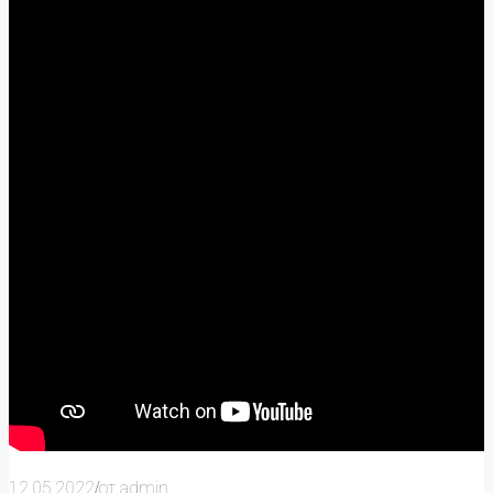
Прайс
Остеопатия и мануальная терапия
Неврология
Медицинский массаж
/
12.05.2022
от
admin