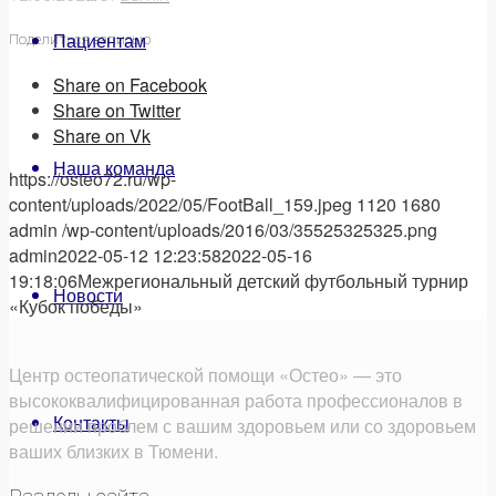
Пациентам
Поделиться записью
Share on Facebook
Share on Twitter
Share on Vk
Наша команда
https://osteo72.ru/wp-
content/uploads/2022/05/FootBall_159.jpeg
1120
1680
admin
/wp-content/uploads/2016/03/35525325325.png
admin
2022-05-12 12:23:58
2022-05-16
19:18:06
Межрегиональный детский футбольный турнир
Новости
«Кубок победы»
Центр остеопатической помощи «Остео» — это
высококвалифицированная работа профессионалов в
Контакты
решении проблем с вашим здоровьем или со здоровьем
ваших близких в Тюмени.