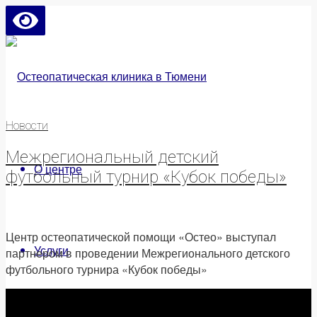
Новости
Межрегиональный детский
О центре
футбольный турнир «Кубок победы»
Центр остеопатической помощи «Остео» выступал
Услуги
партнером в проведении Межрегионального детского
футбольного турнира «Кубок победы»