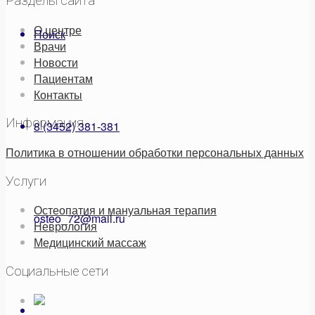
Разделы сайта
О центре
Поиск
Врачи
Новости
Пациентам
Контакты
Информация
8 (3452) 381-381
Политика в отношении обработки персональных данных
Услуги
Остеопатия и мануальная терапия
osteo_72@mail.ru
Неврология
Медицинский массаж
Социальные сети