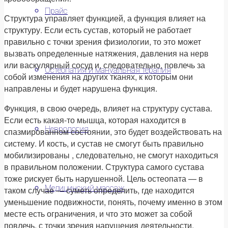
Прайс
Структура управляет функцией, а функция влияет на
структуру. Если есть сустав, который не работает
правильно с точки зрения физиологии, то это может
вызвать определенные натяжения, давления на нерв
или васкулярный сосуд и, следовательно, повлечь за
Остеопатия и мануальная терапия
собой изменения на других тканях, к которым они
направлены и будет нарушена функция.
Функция, в свою очередь, влияет на структуру сустава.
Если есть какая-то мышца, которая находится в
Неврология
спазмированном состоянии, это будет воздействовать на
систему. И кость, и сустав не смогут быть правильно
мобилизированы , следовательно, не смогут находиться
в правильном положении. Структура самого сустава
тоже рискует быть нарушенной. Цель остеопата — в
Медицинский массаж
таком случае — суметь определить, где находится
уменьшение подвижности, понять, почему именно в этом
месте есть ограничения, и что это может за собой
повлечь, с точки зрения нарушения деятельности.