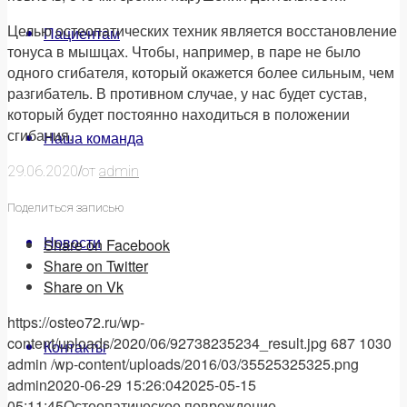
Целью остеопатических техник является восстановление
Пациентам
тонуса в мышцах. Чтобы, например, в паре не было
одного сгибателя, который окажется более сильным, чем
разгибатель. В противном случае, у нас будет сустав,
который будет постоянно находиться в положении
сгибания.
Наша команда
/
29.06.2020
от
admin
Поделиться записью
Новости
Share on Facebook
Share on Twitter
Share on Vk
https://osteo72.ru/wp-
content/uploads/2020/06/92738235234_result.jpg
687
1030
Контакты
admin
/wp-content/uploads/2016/03/35525325325.png
admin
2020-06-29 15:26:04
2025-05-15
05:11:45
Остеопатическое повреждение