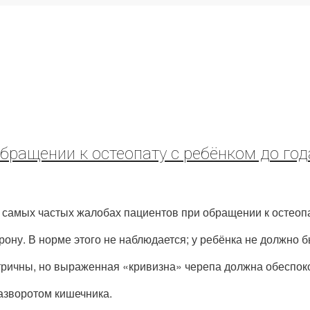
ращении к остеопату с ребёнком до год
самых частых жалобах пациентов при обращении к остеопат
рону. В норме этого не наблюдается; у ребёнка не должно 
етричны, но выраженная «кривизна» черепа должна обеспок
азворотом кишечника.