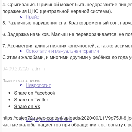
4. Срыгивания. Причиной может быть недоразвитие пищев
поражения ЦНС (центральной нервной системы).
Прайс
5. Различные нарушения сна. Кратковременный сон, наруше
6. Задержка навыков. Малыш не переворачивается, не полз
7. Ассиметрия длины нижних конечностей, а также ассиме
Остеопатия и мануальная терапия
С этими жалобами, и многими другими у ребёнка до года
/
04.09.2020
от
admin
Поделиться записью
Неврология
Share on Facebook
Share on Twitter
Share on Vk
https://osteo72.ru/wp-content/uploads/2020/09/L1V9p75Jt-8.jp
Медицинский массаж
частые жалобы пациентов при обращении к остеопату с р