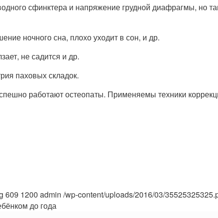
одного сфинктера и напряжение грудной диафрагмы, но та
ние ночного сна, плохо уходит в сон, и др.
ает, не садится и др.
трия паховых складок.
 успешно работают остеопаты. Применяемы техники коррекц
g
609
1200
admin
/wp-content/uploads/2016/03/35525325325.
ебёнком до года