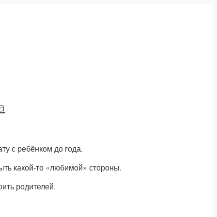
а
у с ребёнком до года.
быть какой-то «любимой» стороны.
оить родителей.