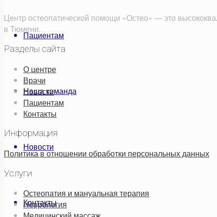
Центр остеопатической помощи «Остео» — это высококва
в Тюмени.
Пациентам
Разделы сайта
О центре
Врачи
Наша команда
Новости
Пациентам
Контакты
Информация
Новости
Политика в отношении обработки персональных данных
Услуги
Остеопатия и мануальная терапия
Контакты
Неврология
Медицинский массаж